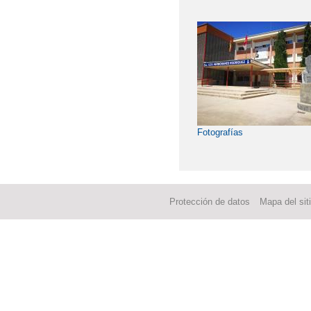
INAUGURACIÓN OFICI
INICIO DE CURSO - 
INICIO DEL CURSO 20
INOLVIDABLES IX: P
Fotografías
INOLVIDABLES V: ¿Q
LISTADO DE LIBROS 
LIBROS DE TEXTO 201
Protección de datos
Mapa del sit
MATRÍCULA, BECAS, 
ORIENTACIÓN ACADÉ
PERIODO DE ADMISIÓ