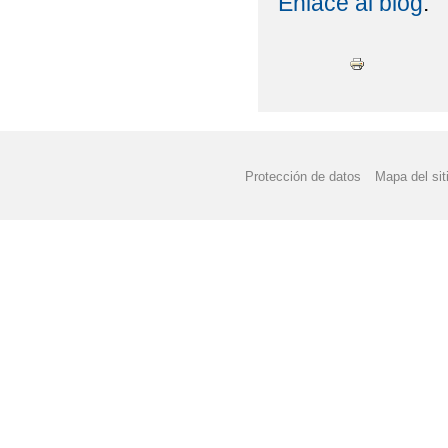
Enlace al blog
.
INAUGURACIÓN OFICI
INICIO DE CURSO - 
INICIO DEL CURSO 20
INOLVIDABLES IX: P
Protección de datos
Mapa del sit
INOLVIDABLES V: ¿Q
LISTADO DE LIBROS 
LIBROS DE TEXTO 201
MATRÍCULA, BECAS, 
ORIENTACIÓN ACADÉ
PERIODO DE ADMISIÓ