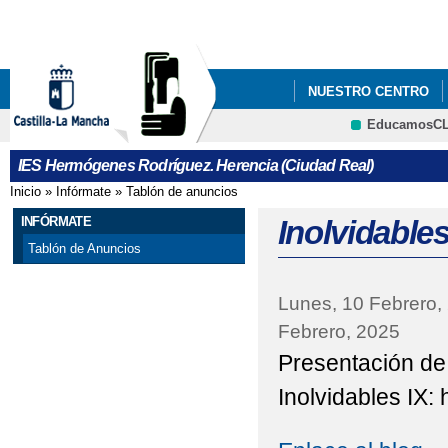
Pa
co
pri
NUESTRO CENTRO
EducamosC
CALENDARIO ESCOLA
CRFP
IES Hermógenes Rodríguez. Herencia (Ciudad Real)
CAMPAÑA SOLIDARIA
Inicio
»
Infórmate
»
Tablón de anuncios
Se encuentra usted aquí
CONCURSO "NO HAY 
INFÓRMATE
Inolvidable
Tablón de Anuncios
DÍA DE LA MUJER: IN
Lunes, 10 Febrero,
DÍA DE LA MUJER: IN
Febrero, 2025
EL IES HERMÓGENE
Presentación de
ELECCIONES AL CO
Inolvidables IX: 
ENSEÑANZAS COFINA