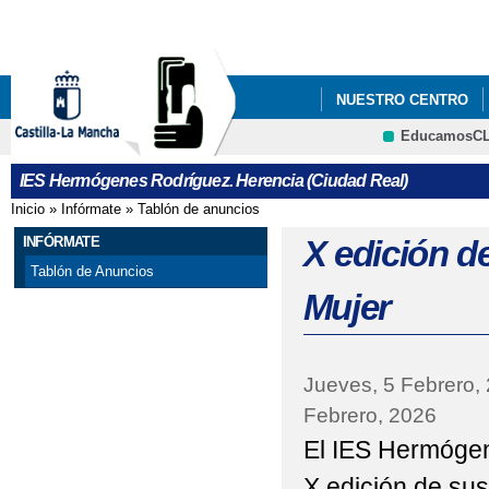
Pa
co
pri
NUESTRO CENTRO
EducamosC
CALENDARIO ESCOLA
CRFP
IES Hermógenes Rodríguez. Herencia (Ciudad Real)
CAMPAÑA SOLIDARIA
Inicio
»
Infórmate
»
Tablón de anuncios
Se encuentra usted aquí
CONCURSO "NO HAY 
INFÓRMATE
X edición d
Tablón de Anuncios
DÍA DE LA MUJER: IN
Mujer
DÍA DE LA MUJER: IN
EL IES HERMÓGENE
Jueves, 5 Febrero,
Febrero, 2026
ELECCIONES AL CO
El IES Hermóge
ENSEÑANZAS COFINA
X edición de sus